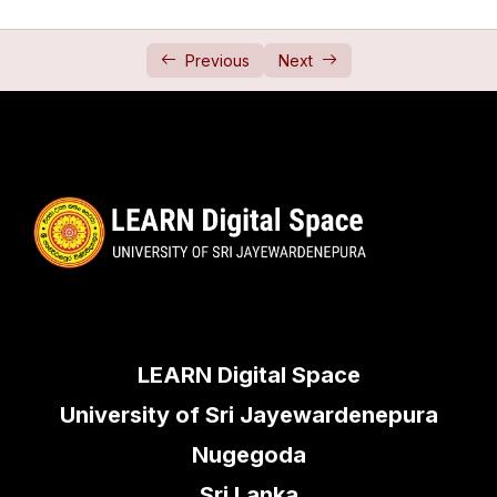
Progressions 1 (ශ්‍රේණි 1)
37:52
Progressions 2 (ශ්‍රේණි 2)
32:00
Previous
Next
Progressions 3 (ශ්‍රේණි 3)
29:41
Progressions 4 (ශ්‍රේණි 4)
38:35
Progressions 5 (ශ්‍රේණි 5)
24:44
Progressions 6 (ශ්‍රේණි 6)
28:51
Binomial Expansion (බහුපද ප්‍රසාරණය)
0/4
Complex Numbers (සංකීර්ණ සංඛ්‍යා)
0/8
LEARN Digital Space
Matrices (න්‍යාස)
0/3
University of Sri Jayewardenepura
Nugegoda
Determinants (නිශ්චායක)
0/2
Sri Lanka