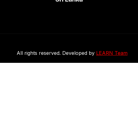
Coordinate Geometry (කණ්ඩාංක ජ්‍යාමිතිය)
0/1
Polynomial Functions (බහුපද ශ්‍රිත)
0/3
Rational Functions (පරිමේය ශ්‍රිත)
0/2
All rights reserved. Developed by
LEARN Team
Exponents & Logarithms (දර්ශක සහ ලඝු ගණක)
0/3
Limit of a Function (ශ්‍රිතයක සිමාව)
0/3
Inequalities (අසමානතා)
0/3
Quadratic Functions & Equations (වර්ගජ ශ්‍රිත
0/5
සහ වර්ගජ සමීකරණ)
Exponential Functions (ඝාතීය ශ්‍රිතය)
0/2
Derivatives (ව්‍යුත්පන්න)
0/11