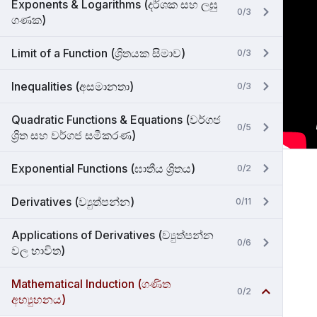
Exponents & Logarithms (දර්ශක සහ ලඝු
0/3
ගණක)
Limit of a Function (ශ්‍රිතයක සිමාව)
0/3
Inequalities (අසමානතා)
0/3
Quadratic Functions & Equations (වර්ගජ
0/5
ශ්‍රිත සහ වර්ගජ සමීකරණ)
Exponential Functions (ඝාතීය ශ්‍රිතය)
0/2
Derivatives (ව්‍යුත්පන්න)
0/11
Applications of Derivatives (ව්‍යුත්පන්න
0/6
වල භාවිත)
Mathematical Induction (ගණිත
0/2
අභ්‍යුහනය)