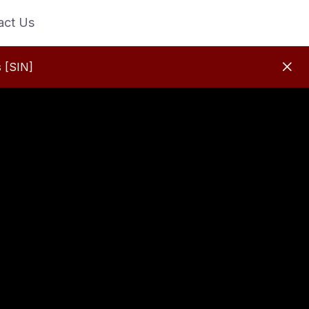
act Us
 [SIN]