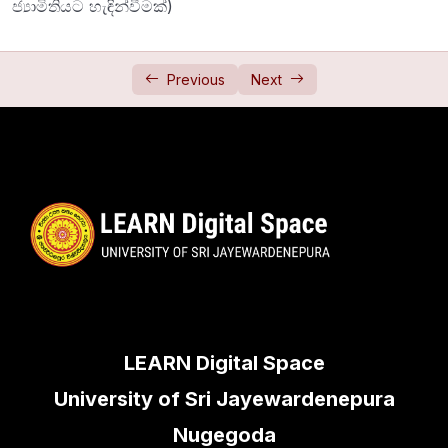
ජ්‍යාමිතියට හැඳින්වීමක්)
Rational Functions (පරිමේය ශ්‍රිත)
0/2
Exponents & Logarithms (දර්ශක සහ ලඝු ගණක)
0/3
Previous
Next
Limit of a Function (ශ්‍රිතයක සිමාව)
0/3
Inequalities (අසමානතා)
0/3
Quadratic Functions & Equations (වර්ගජ ශ්‍රිත
0/5
සහ වර්ගජ සමීකරණ)
Exponential Functions (ඝාතීය ශ්‍රිතය)
0/2
Derivatives (ව්‍යුත්පන්න)
0/11
LEARN Digital Space
Applications of Derivatives (ව්‍යුත්පන්න වල
0/6
භාවිත)
University of Sri Jayewardenepura
Nugegoda
Mathematical Induction (ගණිත අභ්‍යුහනය)
0/2